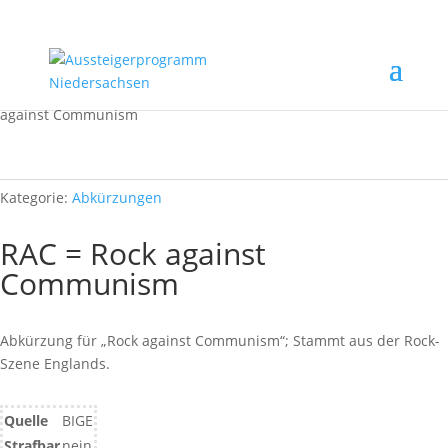
Start
/
Rechtsextremismus erkennen
/
Abkürzungen
/ RAC = Rock
against Communism
Kategorie:
Abkürzungen
RAC = Rock against
Communism
Abkürzung für „Rock against Communism“; Stammt aus der Rock-
Szene Englands.
Quelle
BIGE
Strafbar
nein