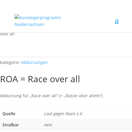
Start
/
Rechtsextremismus erkennen
/
Abkürzungen
/ ROA = Race
over all
Kategorie:
Abkürzungen
ROA = Race over all
Abkürzung für „Race over all“ (= „Rasse über allem“)
Quelle
Laut gegen Nazis e.V.
Strafbar
nein