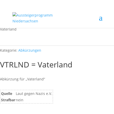
Start
/
Rechtsextremismus erkennen
/
Abkürzungen
/ VTRLND =
Vaterland
Kategorie:
Abkürzungen
VTRLND = Vaterland
Abkürzung für „Vaterland“
Quelle
Laut gegen Nazis e.V.
Strafbar
nein