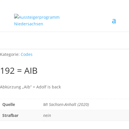
Start
/
Rechtsextremismus erkennen
/
Codes
/ 192 = AIB
Kategorie:
Codes
192 = AIB
Abkürzung „Aib“ = Adolf is back
Quelle
MI Sachsen-Anhalt (2020)
Strafbar
nein