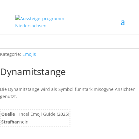
Start
/
Rechtsextremismus erkennen
/
Emojis
/ Dynamitstange
Kategorie:
Emojis
Dynamitstange
Die Dynamitstange wird als Symbol für stark misogyne Ansichten
genutzt.
Quelle
Incel Emoji Guide (2025)
Strafbar
nein